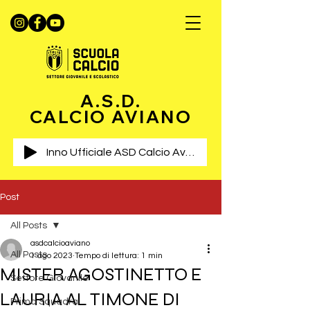
A.S.D.
CALCIO AVIANO
Inno Ufficiale ASD Calcio Aviano
Post
All Posts
asdcalcioaviano
All Posts
1 ago 2023
Tempo di lettura: 1 min
MISTER AGOSTINETTO E
Settore Giovanile
LAURIA AL TIMONE DI
Prima Squadra