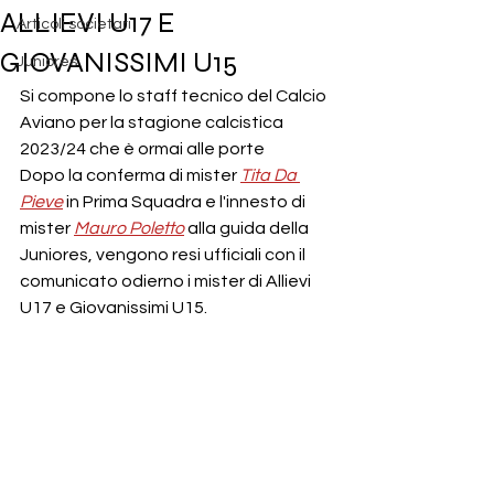
ALLIEVI U17 E
Articoli societari
GIOVANISSIMI U15
Juniores
Si compone lo staff tecnico del Calcio 
Aviano per la stagione calcistica 
2023/24 che è ormai alle porte
Dopo la conferma di mister 
Tita Da 
Pieve
 in Prima Squadra e l'innesto di 
mister 
Mauro Poletto
alla guida della 
Juniores, vengono resi ufficiali con il 
comunicato odierno i mister di Allievi 
U17 e Giovanissimi U15.