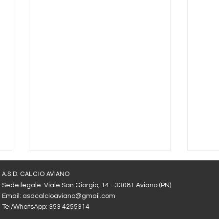
COM
A.S.D. CALCIO AVIANO
Sede legale: Viale San Giorgio, 14 - 33081 Aviano (PN)
Aviano
Email:
asdcalcioaviano@gmail.com
Calci
Tel/WhatsApp: 353 4255314
provv