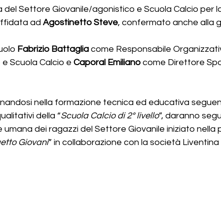
 del Settore Giovanile/agonistico e Scuola Calcio per l
ffidata ad
 Agostinetto Steve
, confermato anche alla g
uolo 
Fabrizio Battaglia
 come Responsabile Organizzativ
 e Scuola Calcio e 
Caporal Emiliano
 come Direttore Spor
gnandosi nella formazione tecnica ed educativa seguend
litativi della “
Scuola Calcio di 2° livello
”, daranno segu
 e umana dei ragazzi del Settore Giovanile iniziato nell
etto Giovani
” in collaborazione con la società Liventina