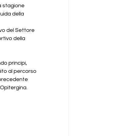
a stagione 
uida della 
o del Settore 
tivo della 
o principi, 
ito al percorso 
a precedente 
 Opitergina.