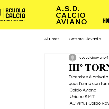
A.S.D.
CALCIO
HO
AVIANO
All Posts
Settore Giovanile
asdcalcioaviano
4
𝐈𝐈𝐈° 𝐓𝐎
Dicembre è arrivato e con
quest'anno con formula
 Calcio Aviano
 Unione S.M.T.
 AC Virtus Calcio R