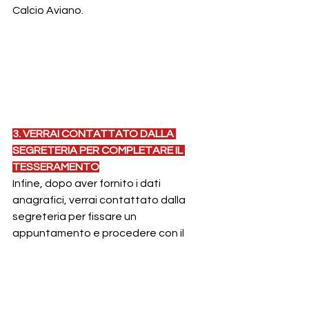
Calcio Aviano.
3. VERRAI CONTATTATO DALLA 
SEGRETERIA PER COMPLETARE IL 
TESSERAMENTO
Infine, dopo aver fornito i dati 
anagrafici, verrai contattato dalla 
segreteria per fissare un 
appuntamento e procedere con il 
tesseramento
Settore Giovanile