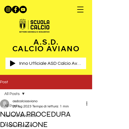
A.S.D.
CALCIO AVIANO
Inno Ufficiale ASD Calcio Aviano
Post
All Posts
asdcalcioaviano
All Posts
20 lug 2023
Tempo di lettura: 1 min
NUOVA PROCEDURA
Settore Giovanile
D'ISCRIZIONE
Prima Squadra