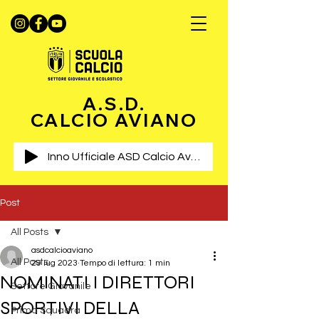
A.S.D.
CALCIO AVIANO
Inno Ufficiale ASD Calcio Aviano
Post
All Posts
asdcalcioaviano
All Posts
29 lug 2023
Tempo di lettura: 1 min
NOMINATI I DIRETTORI
Settore Giovanile
SPORTIVI DELLA
Prima Squadra