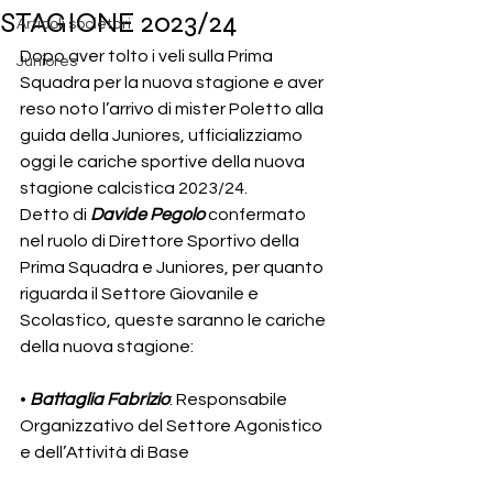
STAGIONE 2023/24
Articoli societari
Dopo aver tolto i veli sulla Prima 
Juniores
Squadra per la nuova stagione e aver 
reso noto l’arrivo di mister Poletto alla 
guida della Juniores, ufficializziamo 
oggi le cariche sportive della nuova 
stagione calcistica 2023/24.
Detto di 
Davide Pegolo
 confermato 
nel ruolo di Direttore Sportivo della 
Prima Squadra e Juniores, per quanto 
riguarda il Settore Giovanile e 
Scolastico, queste saranno le cariche 
della nuova stagione:
• 
Battaglia Fabrizio
: Responsabile 
Organizzativo del Settore Agonistico 
e dell’Attività di Base