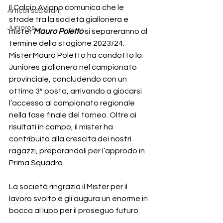
Il Calcio Aviano comunica che le 
Articoli societari
strade tra la società giallonera e 
Juniores
mister 
Mauro Poletto
 si separeranno al 
termine della stagione 2023/24.
Mister Mauro Poletto ha condotto la 
Juniores giallonera nel campionato 
provinciale, concludendo con un 
ottimo 3° posto, arrivando a giocarsi 
l’accesso al campionato regionale 
nella fase finale del torneo. Oltre ai 
risultati in campo, il mister ha 
contribuito alla crescita dei nostri 
ragazzi, preparandoli per l’approdo in 
Prima Squadra.
La società ringrazia il Mister per il 
lavoro svolto e gli augura un enorme in 
bocca al lupo per il proseguo futuro.