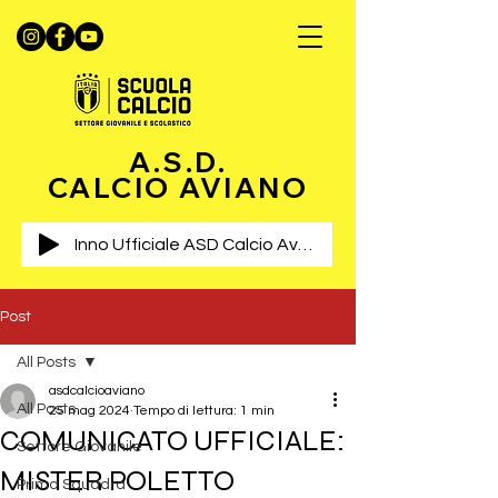
A.S.D.
CALCIO AVIANO
Inno Ufficiale ASD Calcio Aviano
Post
All Posts
asdcalcioaviano
All Posts
25 mag 2024
Tempo di lettura: 1 min
COMUNICATO UFFICIALE:
Settore Giovanile
MISTER POLETTO
Prima Squadra