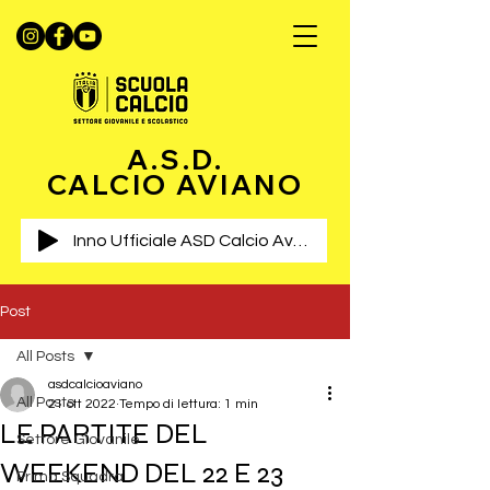
A.S.D.
CALCIO AVIANO
Inno Ufficiale ASD Calcio Aviano
Post
All Posts
asdcalcioaviano
All Posts
21 ott 2022
Tempo di lettura: 1 min
LE PARTITE DEL
Settore Giovanile
WEEKEND DEL 22 E 23
Prima Squadra