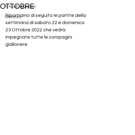
OTTOBRE
Articoli societari
Riportiamo di seguito le partite della 
Juniores
settimana di sabato 22 e domenica 
23 Ottobre 2022 che vedrà 
impegnate tutte le compagini 
giallonere