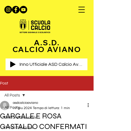
A.S.D.
CALCIO AVIANO
Inno Ufficiale ASD Calcio Aviano
Post
All Posts
asdcalcioaviano
All Posts
17 giu 2024
Tempo di lettura: 1 min
GARGALE E ROSA
Settore Giovanile
GASTALDO CONFERMATI
Prima Squadra