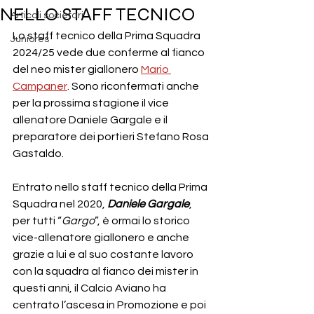
NELLO STAFF TECNICO
Articoli societari
Lo staff tecnico della Prima Squadra 
Juniores
2024/25 vede due conferme al fianco 
del neo mister giallonero 
Mario 
Campaner
. Sono riconfermati anche 
per la prossima stagione il vice 
allenatore Daniele Gargale e il 
preparatore dei portieri Stefano Rosa 
Gastaldo.
Entrato nello staff tecnico della Prima 
Squadra nel 2020, 
Daniele Gargale
, 
per tutti “
Gargo
”, è ormai lo storico 
vice-allenatore giallonero e anche 
grazie a lui e al suo costante lavoro 
con la squadra al fianco dei mister in 
questi anni, il Calcio Aviano ha 
centrato l’ascesa in Promozione e poi 